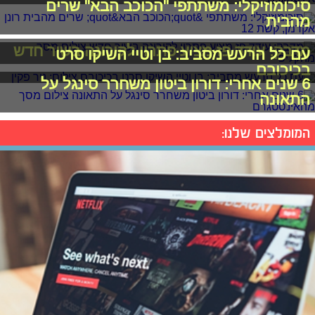
סיכומוזיקלי: משתתפי "הכוכב הבא" שרים
מהבית
מדבק: עודד פז מציע פתרון לקורונה בשיר חדש
עם כל הרעש מסביב: בן וטיי השיקו סרט
בכיכובם
6 שנים אחרי: דורון ביטון משחרר סינגל על
התאונה
המומלצים שלנו: