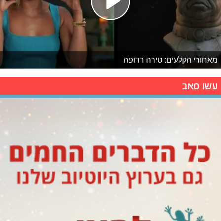
מאחורי הקלעים: טירה רדופה
עשו סאב