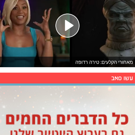
מאחורי הקלעים: טירה רדופה
עשו סאב