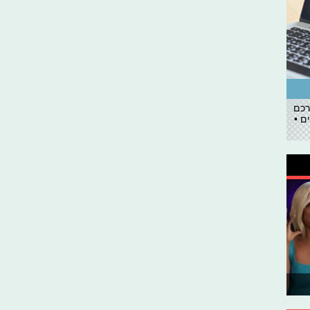
רכם
ם •