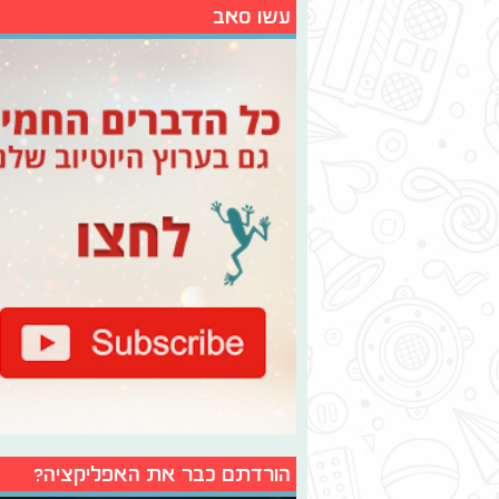
עשו סאב
הורדתם כבר את האפליקציה?