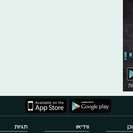
כן
ווידיאו
תגיות