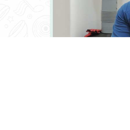
צינות כשצריך"
ו בסיטקום החדש "מלון הוטל" של כאן
הגעה מהרשת אל עולם המשחק, הפידבק
חורי החיבה לאנה זק?