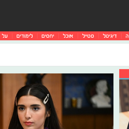
ה
דיגיטל
סטייל
אוכל
יחסים
לימודים
על 