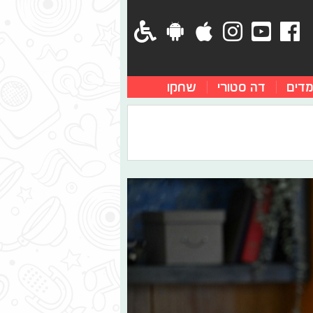
מדים
דה סטורי
שחקו