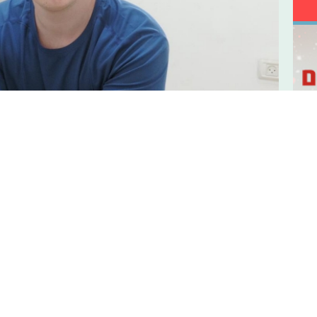
דניס טל: "אנשים יכולים לתפוס אותי בר
יוצר התוכן האהוב יככב החל מהיום בתפקיד משחק ראשון של
חינוכית. לכבוד המאורע החגיגי, תפסנו אותה לשיחה על ה
והתגובות הפחות טובות ברשתות, המטרה וגם - מה עומד מא