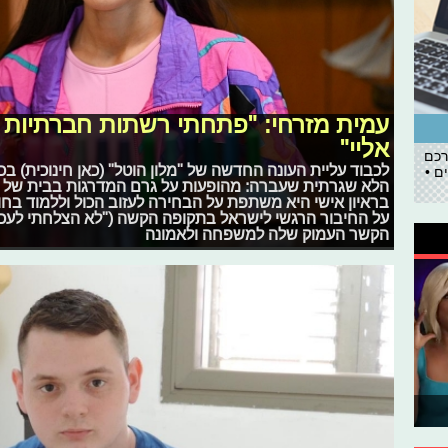
עמית מזרחי: "פתחתי רשתות חברתיות רק
אליי"
רכם
לכבוד עליית העונה החדשה של "מלון הוטל" (כאן חינוכית) ב
ם •
הלא שגרתית שעברה: מהופעות על גרם המדרגות בבית של ס
בראיון אישי היא משתפת על הבחירה לעזוב הכול וללמוד בחו"
על החיבור הרגשי לישראל בתקופה הקשה ("לא הצלחתי לעכל, 
הקשר העמוק שלה למשפחה ולאמונה