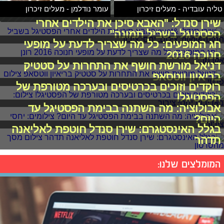
טליה עובדיה - מעלים זיכרון
עומר נודלמן - מעלים זיכרון
שירן סנדל: "האבא סיכן את הילדים אחרי
הפסטיגל בשביל תמונה"
חג המופעים: כל מה שצריך לדעת על מופעי
חנוכה 2016
דניאל מורשת חושף את התחרות על סטטיק
בריאיון ווטסאפ
רוקדים וזוכים בכרטיסים ובערכה מטורפת של
הפסטיגל!
אבולוציה: מה השתנה בבימת הפסטיגל עד
היום?
בגלל האינסטגרם: שירן סנדל חוטפת לאליאנה
תדהר
המומלצים שלנו: