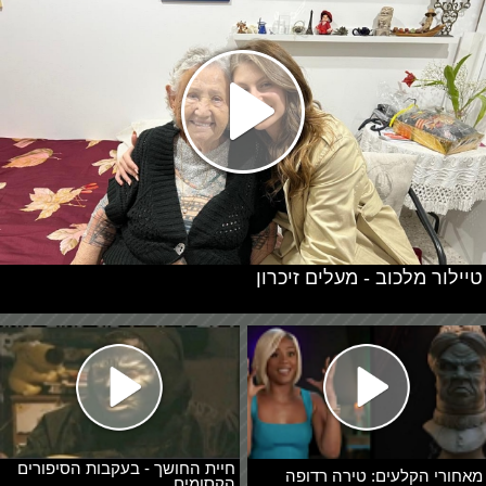
טיילור מלכוב - מעלים זיכרון
חיית החושך - בעקבות הסיפורים
מאחורי הקלעים: טירה רדופה
הקסומים