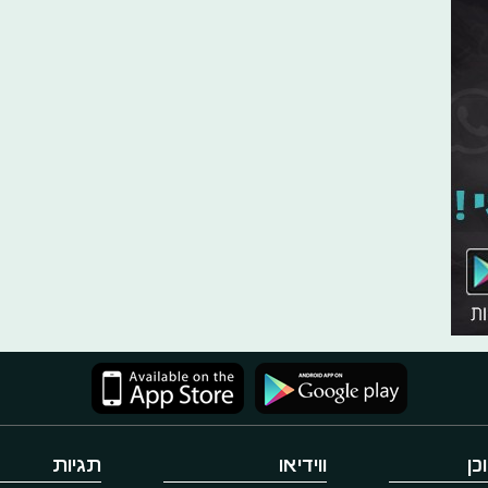
כן
ווידיאו
תגיות