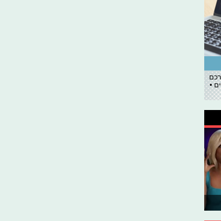
רכם
ם •