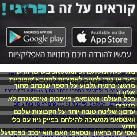
מתייעלת ומשתפרת: וואטסאפ בעדכון חדש
בעד או נגד: להגיב לאמירות להטבא"קופוביות
מרגש: כרמית גלבוע על הספר שנכתב מתוך
אג'נדה
בכל העולם: וואטסאפ, פייסבוק ואינסטגרם לא
מגיבות
עדכון: שליטה טובה יותר על הקבוצות שלכם
בוואטסאפ
וואטסאפ ממשיכה להילחם בפייק ניוז עם כלי
חדש
אסי עזר בראיון ווטסאפ: האם הוא יככב בפסטיגל