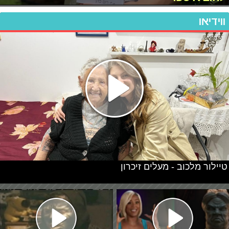
ווידיאו
טיילור מלכוב - מעלים זיכרון