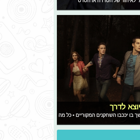
" לאיחוד של הסדרה או הסרט
וצא לדרך
-mtv הכריזו על סרט המשך בו יככבו השחקנים המקוריים • כל מה