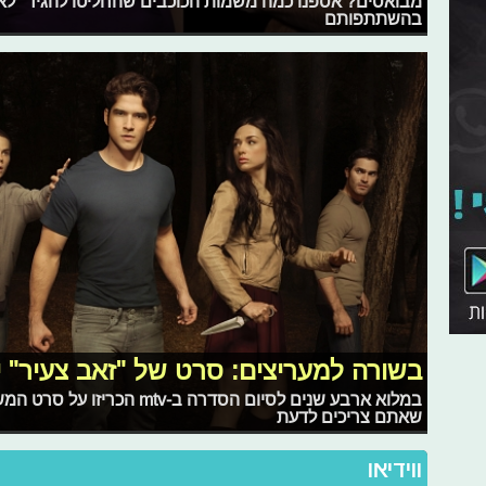
מבואסים? אספנו כמה משמות הכוכבים שהחליטו להגיד "לא
בהשתתפותם
בשורה למעריצים: סרט של "זאב צעיר" י
במלוא ארבע שנים לסיום הסדרה ב
שאתם צריכים לדעת
ווידיאו