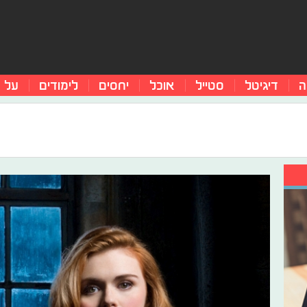
ה
דיגיטל
סטייל
אוכל
יחסים
לימודים
על 