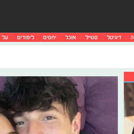
ה
דיגיטל
סטייל
אוכל
יחסים
לימודים
על 