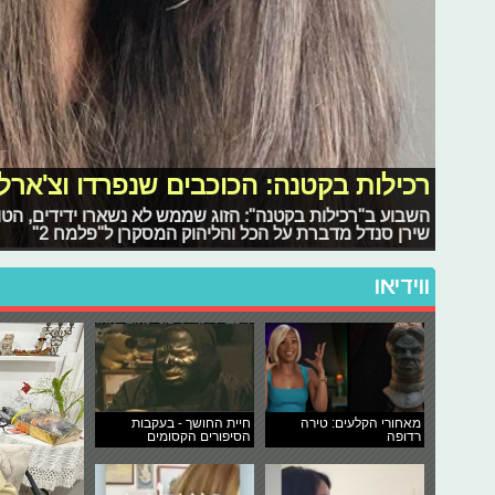
רכילות בקטנה: הכוכבים שנפרדו וצ'אר
השבוע ב"רכילות בקטנה": הזוג שממש לא נשארו ידידים, הטוו
שירן סנדל מדברת על הכל והליהוק המסקרן ל"פלמח 2"
ווידיאו
מאחורי הקלעים: טירה
חיית החושך - בעקבות
רדופה
הסיפורים הקסומים