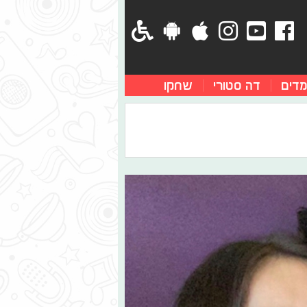
מדים
דה סטורי
שחקו