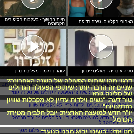
חיית החושך - בעקבות הסיפורים
מאחורי הקלעים: טירה רדופה
הקסומים
טליה עובדיה - מעלים זיכרון
עומר נודלמן - מעלים זיכרון
דרגו: מהו שיתוף הפעולה של השנה האחרונה?
שניים זה הרבה יותר: שיתופי הפעולה הגדולים
של סלינה גומז
טור דעה: "נשים וילדות עדיין לא מקבלות שוויון
הזדמנויות"
יו"ר חדש למועצה הארצית: יובל חלביה מטירת
הכרמל
חנן יזדי: "השינוי יבוא מבני הנוער"