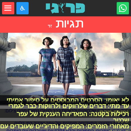
תגיות
זד
לא יאומן: הסרטים המבוססים על סיפור אמיתי
עד מתי: דברים שלרווקים ולרווקות כבר לגמרי
נמאס מהם
רכילות בקטנה: הפאדיחה הענקית של עפר
שכטר
מאחורי הזמרים: המפיקים והדיג'יים שעובדים עם