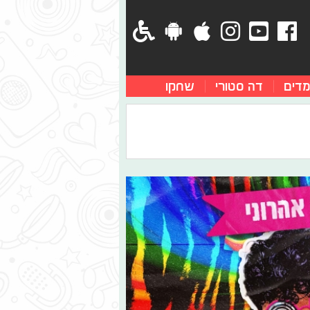
מדים
דה סטורי
שחקו