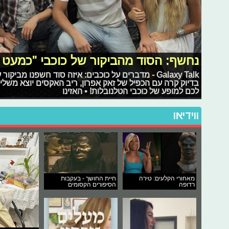
נחשף: הסוד מהביקור של כוכבי "כמעט 
Galaxy Talk - מדברים על כוכבים: איזה סוד חשפנו מב
בדיוק קרה עם הכפיל של זאק אפרון, ריב האקסים יוצא משליטה
לכם למופע של כוכבי הטלנובלות! • האזינו
ווידיאו
מאחורי הקלעים: טירה
חיית החושך - בעקבות
רדופה
הסיפורים הקסומים