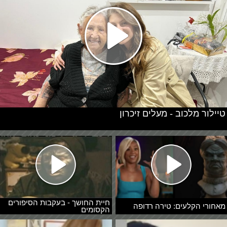
טיילור מלכוב - מעלים זיכרון
חיית החושך - בעקבות הסיפורים
מאחורי הקלעים: טירה רדופה
הקסומים