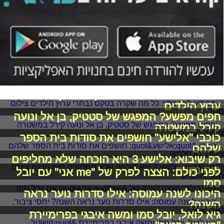
מפתיע לצד צפוי: כל מה שקרה בטקס נבחרי
ערוץ הילדים
חפים מפשע? המפגש של סטטיק, בן אל ונועה
קירל במשטרה
כוכבי "אלישע" חושפים את סודות בית הספר
שלהם
רק שיבוא: אלישע 3 היא הוכחה שלא מחליפים
סוס מנצח
לפני כולם: הצצה לפרק של "me אני" עם יובל
סמו
היכונו לשנה עמוסה: אילו סדרות נוער נראה
השנה?
גיא לואל, יובל סמו ומשה איבגי בפרימיירת