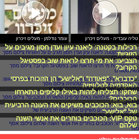
טליה עובדיה - מעלים זיכרון
עומר נודלמן - מעלים זיכרון
רכילות בקטנה: ליאנה עיון ועדן חסון מגיבים על
הזוגיות
הצביעו: את מי תרצו לראות שוב בפסטיגל
הקרוב?
"כדברא", "פאודה" ו"אלישע" הן הזוכות בפרסי
האקדמיה לטלוויזיה
שחקו: תצליחו לזהות באילו קליפים התארחו
הכוכבים?
בוא, בוא: הכוכבים משיקים את העונה הרביעית
של "אלישע"
טקס VIP: הכוכבים בוחרים את אנשי השנה
שלהם