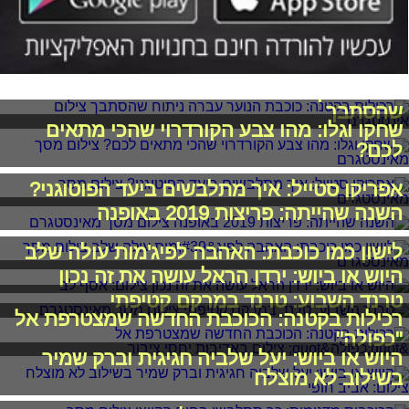
רכילות בקטנה: כוכבת הנוער עברה ניתוח
שהסתבך
שחקו וגלו: מהו צבע הקורדרוי שהכי מתאים
לכם?
אפריקן סטייל: איך מתלבשים ביעד הפוטוגני?
השנה שהייתה: פריצות 2019 באופנה
לישון כמו כוכבת: האהבה לפיג'מות עולה שלב
היוש או ביוש: ירדן הראל עושה את זה נכון
טרנד השבוע: טרנד במרקם קטיפתי
רכילות בקטנה: הכוכבת החדשה שמצטרפת אל
"כפולה"
היוש או ביוש: יעל שלביה חגיגית וברק שמיר
בשילוב לא מוצלח