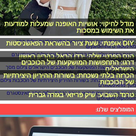
מודל לחיקוי: אושיות האופנה שמעלות למודעות
את השימוש במסכות
DIY אופנתי: שעת ציור בהשראת הפאשניסטות
הנס הפרטי שלה: ירדן הראל בהריון ראשון
דרגו: התחפושות המושקעות של הכוכבים
הישראלים
הכרזה בלתי נשכחת: בשורות ההיריון היצירתיות
של הכוכבות
טרנד השבוע: שיק פריזאי בגזרה גברית
המומלצים שלנו: