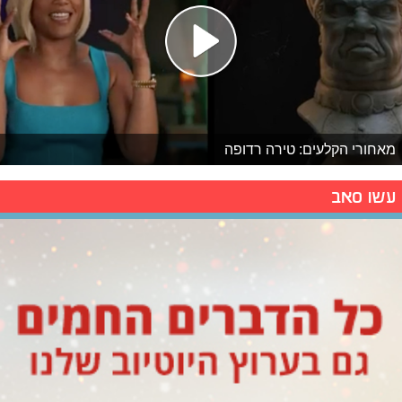
מאחורי הקלעים: טירה רדופה
עשו סאב