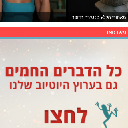
מאחורי הקלעים: טירה רדופה
עשו סאב