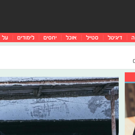
ה
דיגיטל
סטייל
אוכל
יחסים
לימודים
על 