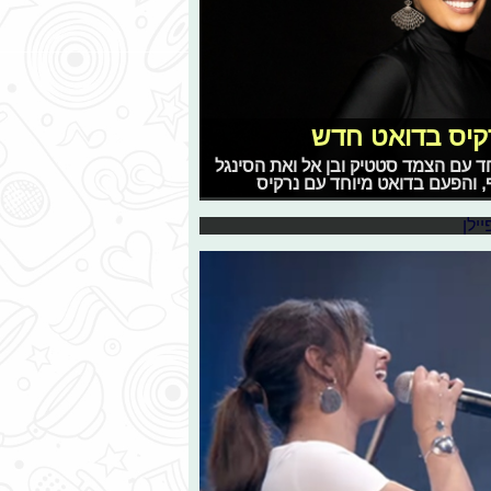
חדש
רקיס בדואט חדש
 שלנו! גם השבוע אספנו עבורכם את כל
עם הצמד סטטיק ובן אל ואת הסינגל
קה טובה, והשבוע ברשימה תוכלו לשמוע
ף, והפעם בדואט מיוחד עם נרקיס
ש ואת חנן בן ארי שפשוט יוצר מוזיקה