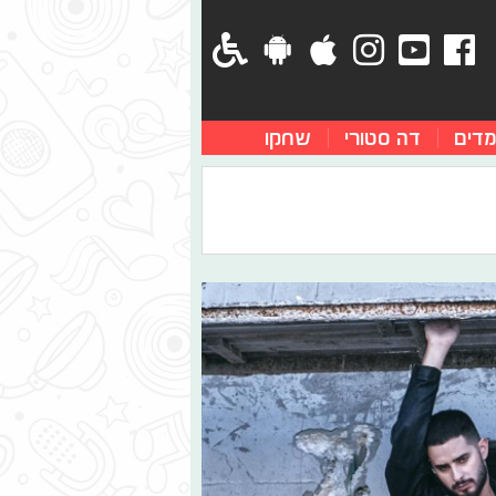
מדים
דה סטורי
שחקו