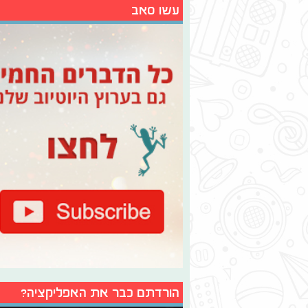
עשו סאב
הורדתם כבר את האפליקציה?