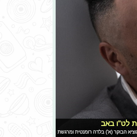
ת לט"ו באב
וציא הבוקר (א') בלדה רומנטית ומרגשת