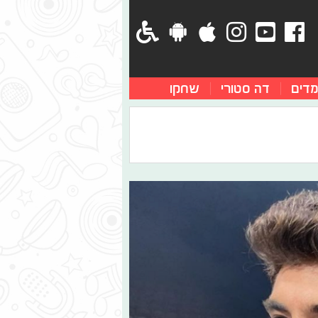
מדים
דה סטורי
שחקו