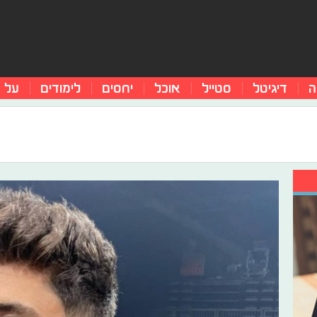
ה
דיגיטל
סטייל
אוכל
יחסים
לימודים
על 