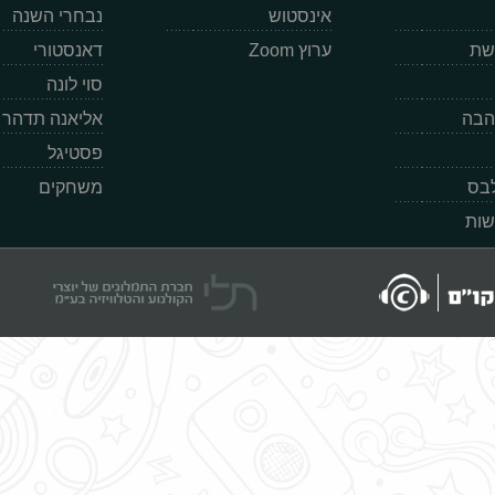
אינסטוש
נבחרי השנה
רשת
ערוץ Zoom
דאנסטורי
סוי לונה
הבה
אליאנה תדהר
פסטיגל
לבס
משחקים
שות