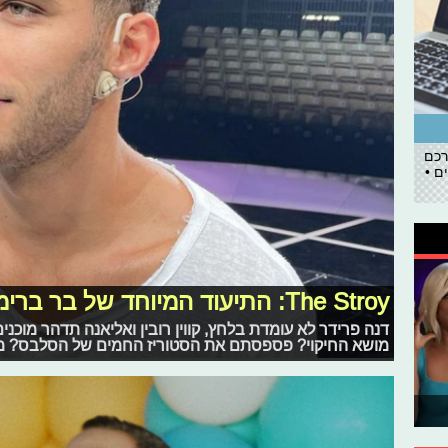
רכם
ם •
The Stroy: התיעוד המיוחד של בר ברימר
דנה פרידר לא עומדת בלחץ, קווין רובין ואליאנה תדהר מוכני
מושא החיקוי? פספסתם את הסטוריז החמים של הסלבס? מזל