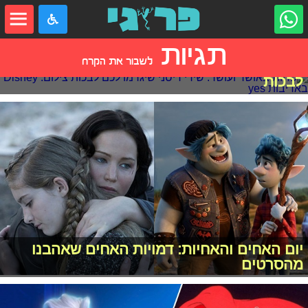
תגיות
לשבור את הקרח
פחות באושר ועושר: שירי דיסני שיגרמו לכם
לבכות
יום האחים והאחיות: דמויות האחים שאהבנו
מהסרטים