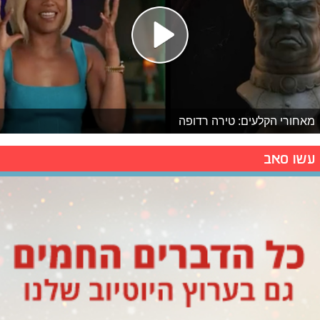
מאחורי הקלעים: טירה רדופה
עשו סאב