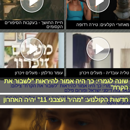
חיית החושך - בעקבות הסיפורים
מאחורי הקלעים: טירה רדופה
הקסומים
טליה עובדיה - מעלים זיכרון
עומר נודלמן - מעלים זיכרון
שונה לגמרי: כך היה אמור להיראות "לשבור את
הקרח"
חדשות הקולנוע: "מהיר ועצבני 11" יהיה האחרון