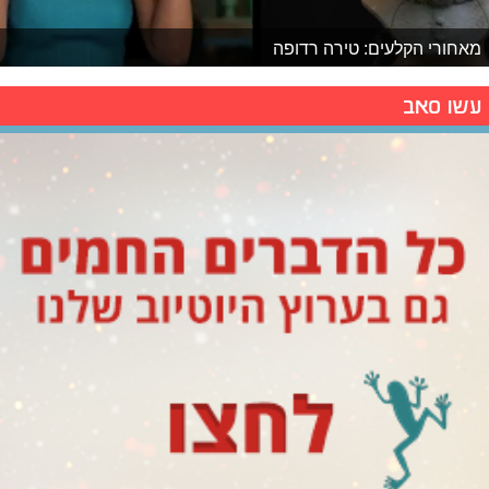
מאחורי הקלעים: טירה רדופה
עשו סאב