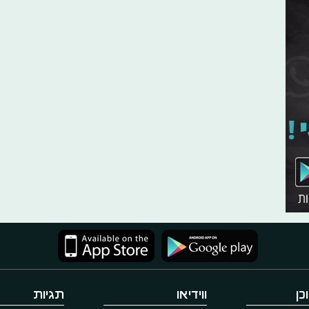
כן
ווידיאו
תגיות