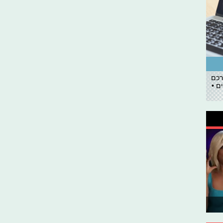
רכם
ם •