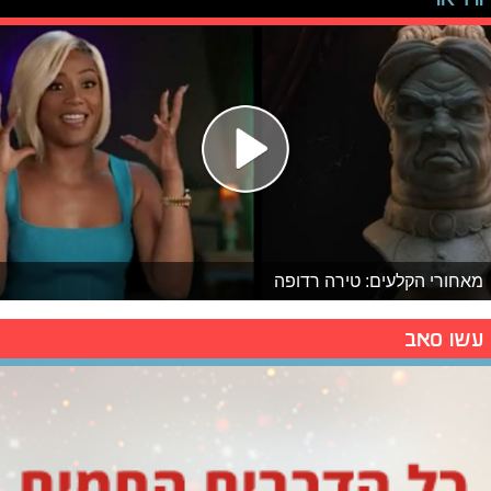
מאחורי הקלעים: טירה רדופה
עשו סאב