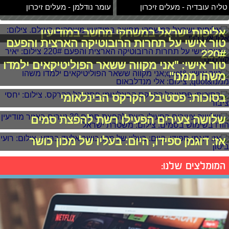
טליה עובדיה - מעלים זיכרון
עומר נודלמן - מעלים זיכרון
אליפות ישראל במשחקי מחשב במודיעין
טור אישי על תחרות הרובוטיקה הארצית והפעם
220#
טור אישי: "אני מקווה ששאר הפוליטיקאים ילמדו
משהו ממנו"
בסוכות: פסטיבל הקרקס הבינלאומי
שלושה צעירים הפעילו רשת להפצת סמים
אז: דוגמן ספידו, היום: בעליו של מכון כושר
המומלצים שלנו: