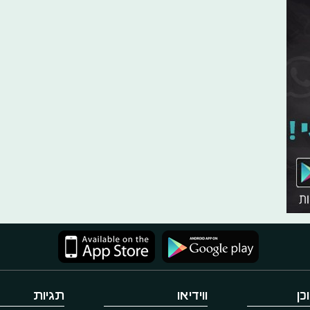
כן
ווידיאו
תגיות