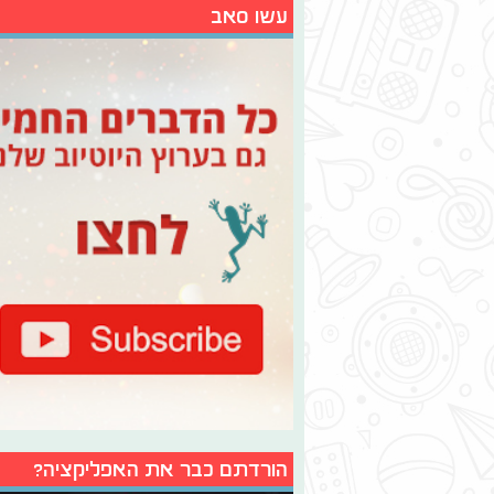
עשו סאב
הורדתם כבר את האפליקציה?