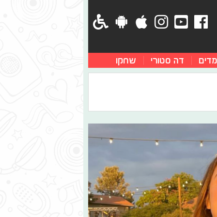
מדים
דה סטורי
שחקו