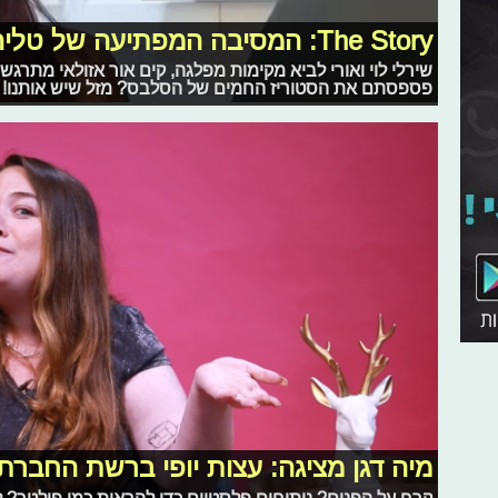
The Story: המסיבה המפתיעה של טליה ושחף
שירלי לוי ואורי לביא מקימות מפלגה, קים אור אזולאי מתרג
פספסתם את הסטוריז החמים של הסלבס? מזל שיש אותנו!
מיה דגן מציגה: עצות יופי ברשת החברתי
קרח על הפנים? ניתוחים פלסטיים כדי להראות כמו פילטר? 