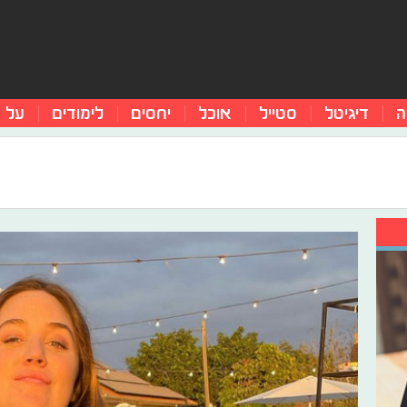
ה
דיגיטל
סטייל
אוכל
יחסים
לימודים
על 