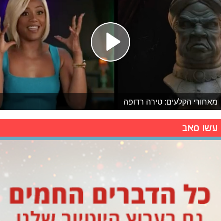
מאחורי הקלעים: טירה רדופה
עשו סאב