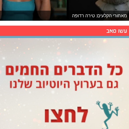
מאחורי הקלעים: טירה רדופה
עשו סאב