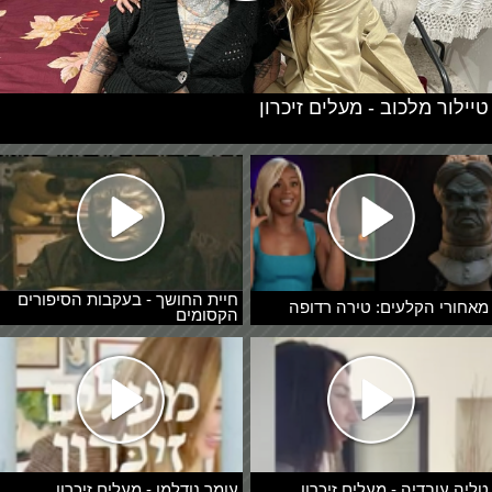
טיילור מלכוב - מעלים זיכרון
חיית החושך - בעקבות הסיפורים
מאחורי הקלעים: טירה רדופה
הקסומים
טליה עובדיה - מעלים זיכרון
עומר נודלמן - מעלים זיכרון