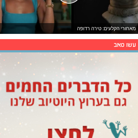
מאחורי הקלעים: טירה רדופה
עשו סאב