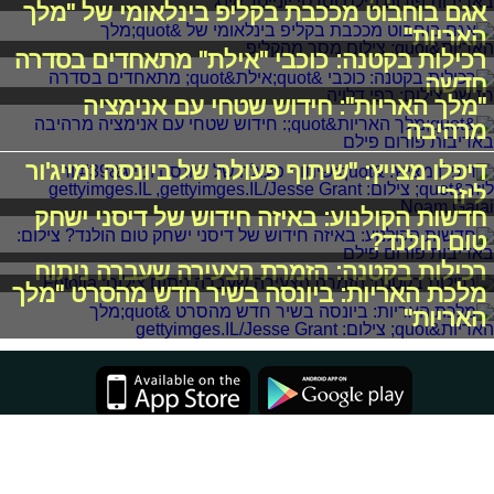
אגם בוחבוט מככבת בקליפ בינלאומי של "מלך
האריות"
רכילות בקטנה: כוכבי "אילת" מתאחדים בסדרה
חדשה
"מלך האריות": חידוש שטחי עם אנימציה
מרהיבה
דיפלו מצייץ: "שיתוף פעולה של ביונסה ומייג'ור
ליזר"
חדשות הקולנוע: באיזה חידוש של דיסני ישחק
טום הולנד?
רכילות בקטנה: הזמרת הצעירה שעברה ניתוח
מלכת האריות: ביונסה בשיר חדש מהסרט "מלך
האריות"
2011-2026 © פרוגי תקשורת בע"מ