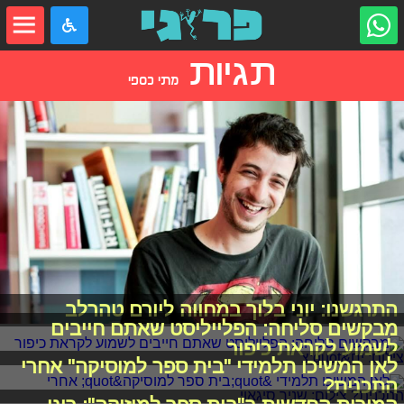
תגיות
מתי כספי
התרגשנו: יוני בלוך במחווה ליורם טהרלב
מבקשים סליחה: הפלייליסט שאתם חייבים
לשמוע לקראת כיפור
לאן המשיכו תלמידי "בית ספר למוסיקה" אחרי
התכנית?