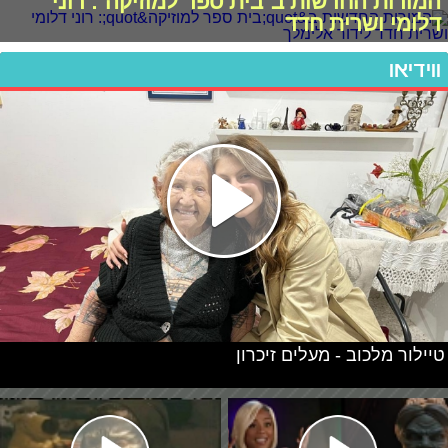
המורות החדשות ב"בית ספר למוזיקה": רוני
דלומי ושרית חדד
ווידיאו
טיילור מלכוב - מעלים זיכרון