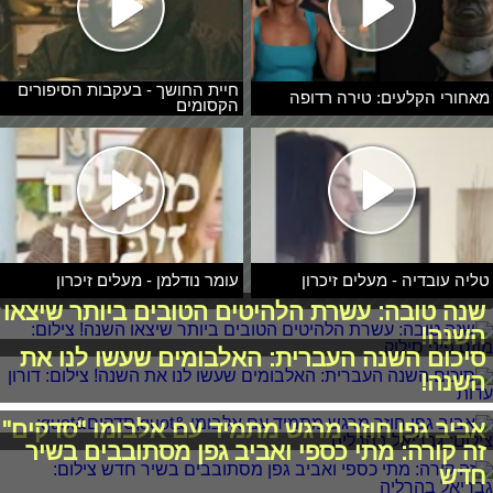
חיית החושך - בעקבות הסיפורים
מאחורי הקלעים: טירה רדופה
הקסומים
טליה עובדיה - מעלים זיכרון
עומר נודלמן - מעלים זיכרון
שנה טובה: עשרת הלהיטים הטובים ביותר שיצאו
השנה!
סיכום השנה העברית: האלבומים שעשו לנו את
השנה!
אביב גפן חוזר מרגש מתמיד עם אלבומו "סדקים"
זה קורה: מתי כספי ואביב גפן מסתובבים בשיר
חדש