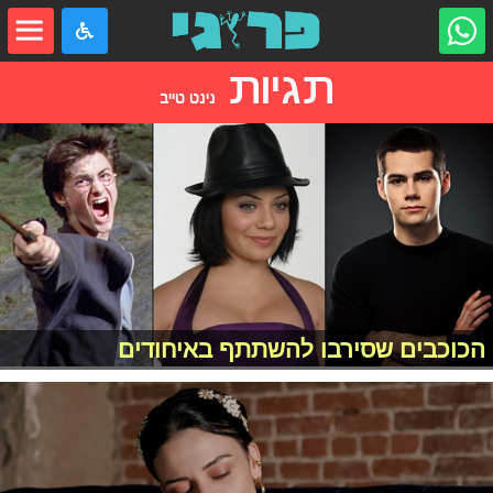
תגיות
נינט טייב
הכוכבים שסירבו להשתתף באיחודים