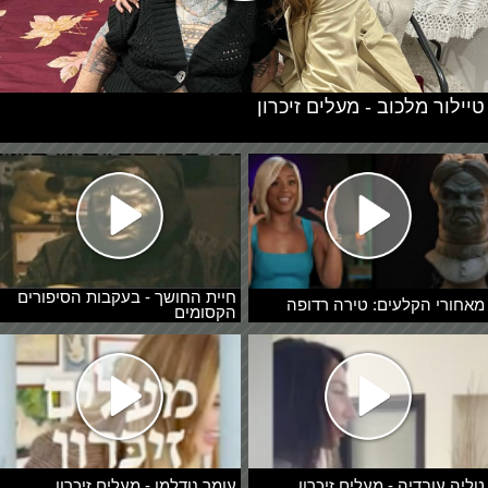
טיילור מלכוב - מעלים זיכרון
חיית החושך - בעקבות הסיפורים
מאחורי הקלעים: טירה רדופה
הקסומים
טליה עובדיה - מעלים זיכרון
עומר נודלמן - מעלים זיכרון