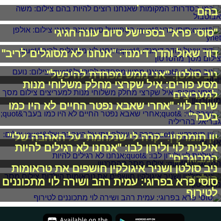
כמו בסדרות: המקומות שאנחנו רוצים להיות
בהם
"סוסי פרא" בספיישל סיום עונה חגיגי
דוד שאול והדר דימנד: "אנחנו לא מסוגלים לריב"
ניב סולטן: "אני ממש מפחדת להיכשל"
מסע פורים: איל שקרצי מחלק משלוחי מנות
למעריצים
שירה לוי: "אחרי שאבא נפטר החיים לא היו כמו
בעבר"
יון תומרקין: "קרה לי שנלחמתי על האהבה שלי"
אילנית לוי ולירון לבו: "אנחנו לא רגילים להיות
המבוגרים"
ניב סולטן ושניר איגולקין חושפים את טראומות
הילדות
סוסי פרא בפרוגי: עמית רהב ושירה לוי מתכוננים
לטירוף