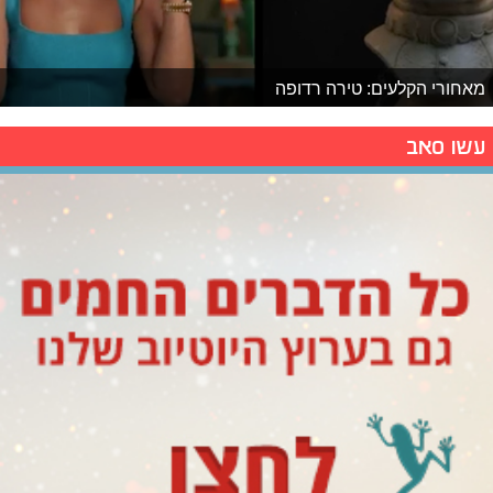
מאחורי הקלעים: טירה רדופה
עשו סאב