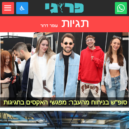
תגיות
עומר דרור
סופ"ש בניחוח מהעבר: מפגשי האקסים בחגיגות