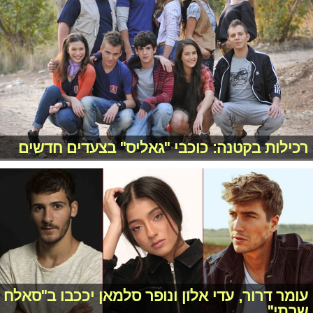
רכילות בקטנה: כוכבי "גאליס" בצעדים חדשים
עומר דרור, עדי אלון ונופר סלמאן יככבו ב"סאלח
שבתי"