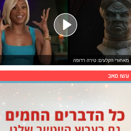
מאחורי הקלעים: טירה רדופה
עשו סאב