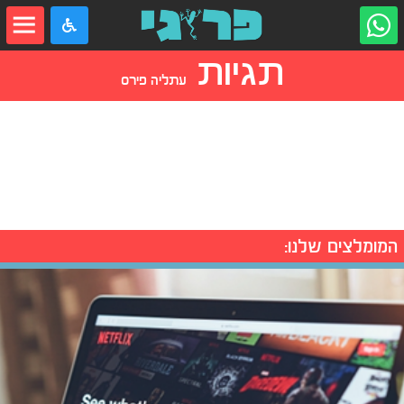
תגיות
עתליה פירס
המומלצים שלנו: