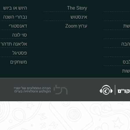
The Story
היוש או ביוש
אינסטוש
נבחרי השנה
רשת
ערוץ Zoom
דאנסטורי
סוי לונה
הבה
אליאנה תדהר
פסטיגל
לבס
משחקים
שות