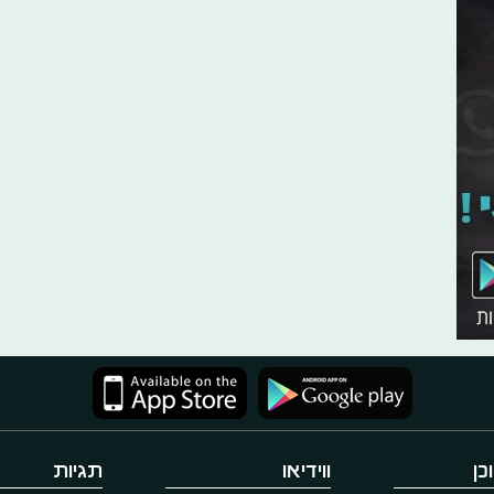
כן
ווידיאו
תגיות