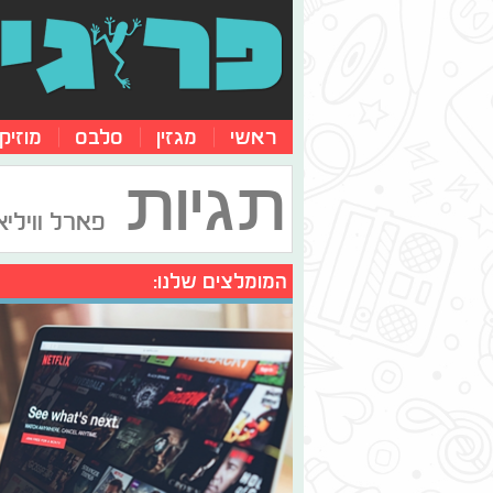
ראשי
מגזין
סלבס
מוזיק
תגיות
פארל ווילי
המומלצים שלנו: