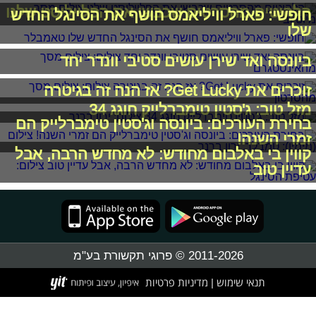
הלהיטים מהסרטים שכבשו את הפלייליסט שלנו
חופשי: פארל וויליאמס חושף את הסינגל החדש
שלו
ביונסה ואד שירן עושים סטיבי וונדר יחד
זוכרים את Get Lucky? אז הנה זה בגיטרה
מזל טוב: ג'סטין טימברלייק חוגג 34
בחירת העורכים: ביונסה וג'סטין טימברלייק הם
זמרי השנה!
קווין בי באלבום מחודש: לא מחדש הרבה, אבל
עדיין טוב
2011-2026 © פרוגי תקשורת בע"מ
תנאי שימוש
מדיניות פרטיות
|