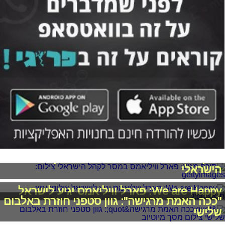
תיכף מגיע: פארל וויליאמס במסר לקהל
הישראלי
We are Happy: פארל וויליאמס יגיע לישראל
"ככה האמת מרגישה": גוון סטפני חוזרת באלבום
שלישי