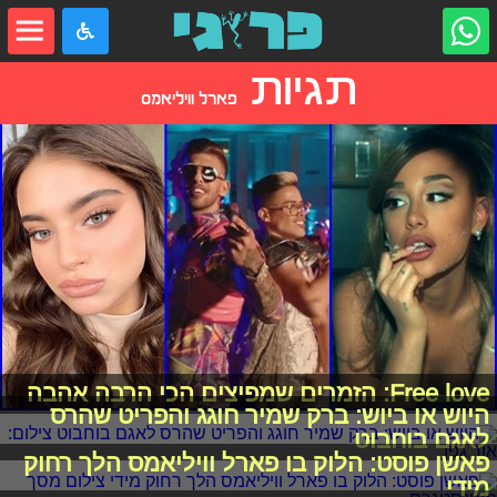
תגיות
פארל וויליאמס
Free love: הזמרים שמפיצים הכי הרבה אהבה
היוש או ביוש: ברק שמיר חוגג והפריט שהרס
לאגם בוחבוט
פאשן פוסט: הלוק בו פארל וויליאמס הלך רחוק
מידי