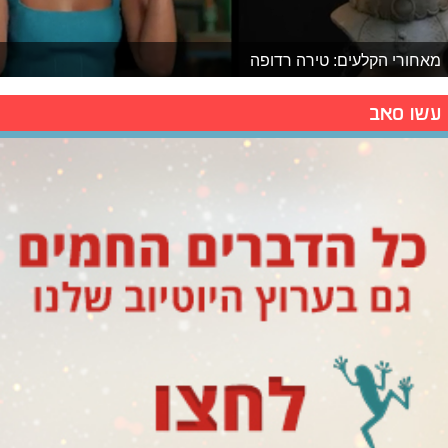
מאחורי הקלעים: טירה רדופה
עשו סאב