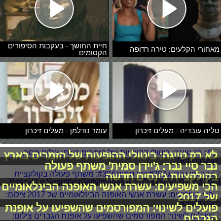
חיית החושך - בעקבות הסיפורים
מאחורי הקלעים: טירה רדופה
הקסומים
טליה עובדיה - מעלים זיכרון
עומר נודלמן - מעלים זיכרון
לא רק טייגה: ביטולי ההופעות של הזמרים בארץ
נבר סיי נבר: ג'יידן סמית' משתף פעולה
בקולקציית ג'ינסים חדשה
הכי משפיעים: עשרת אנשי האופנה הבינלאומיים
של 2017
פועלים לשינוי: המפורסמים שהשפיעו על אופנת
הגברים