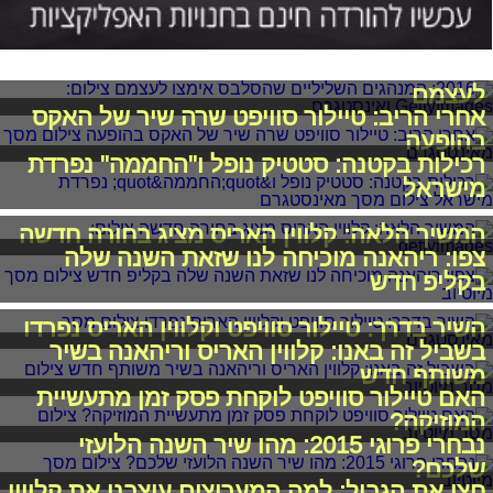
2016: המנהגים השליליים שהסלבס אימצו
לעצמם
אחרי הריב: טיילור סוויפט שרה שיר של האקס
בהופעה
רכילות בקטנה: סטטיק נופל ו"החממה" נפרדת
מישראל
המשיך הלאה: קלווין האריס מציג בחורה חדשה
צפו: ריהאנה מוכיחה לנו שזאת השנה שלה
בקליפ חדש
השיר בדרך: טיילור סוויפט וקלווין האריס נפרדו
בשביל זה באנו: קלווין האריס וריהאנה בשיר
משותף חדש
האם טיילור סוויפט לוקחת פסק זמן מתעשיית
המוזיקה?
נבחרי פרוגי 2015: מהו שיר השנה הלועזי
שלכם?
חצו את הגבול: למה המעריצים עיצבנו את קלווין