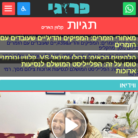
תגיות
קלווין האריס
לא רק אלחמיסטר: הדוגמניות שכיכבו בקליפים
מאחורי הזמרים: המפיקים והדיג'יים שעובדים עם
הזמרים
הלהיטים הבאים: דרולו ומינאז' VS. קלווין ונורמני
טוסו על זה: הפלייליסט המושלם לנסיעות
ארוכות
ווידיאו