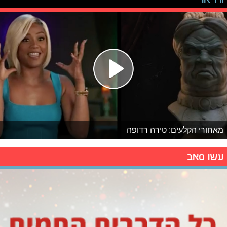
מאחורי הקלעים: טירה רדופה
עשו סאב