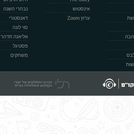
אינסטוש
נבחרי השנה
רשת
ערוץ Zoom
דאנסטורי
סוי לונה
הבה
אליאנה תדהר
פסטיגל
לבס
משחקים
שות