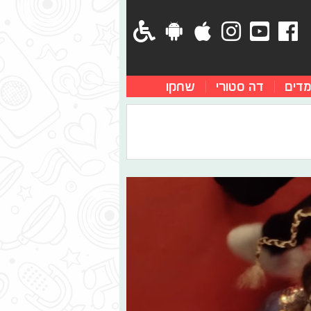
מדים
דה סטורי
שחקו