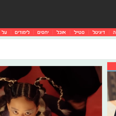
ה
דיגיטל
סטייל
אוכל
יחסים
לימודים
על 