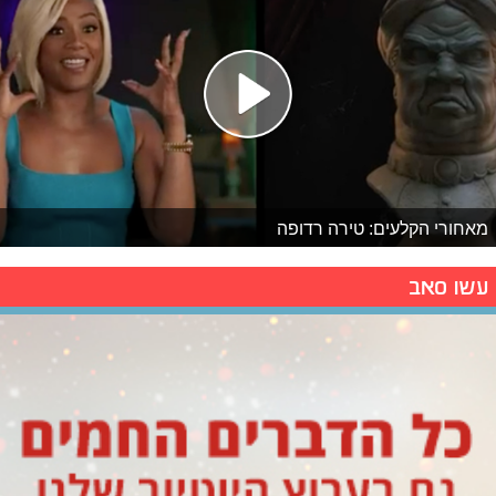
מאחורי הקלעים: טירה רדופה
עשו סאב