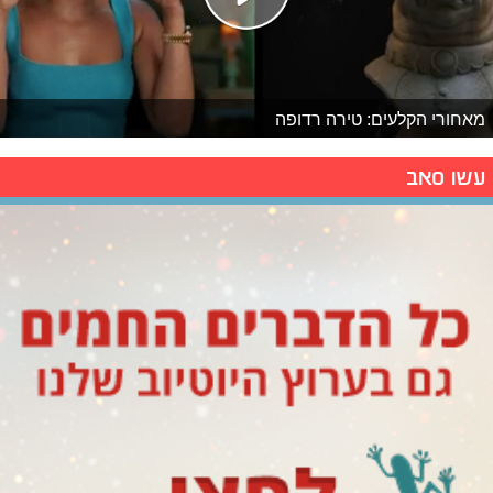
מאחורי הקלעים: טירה רדופה
עשו סאב