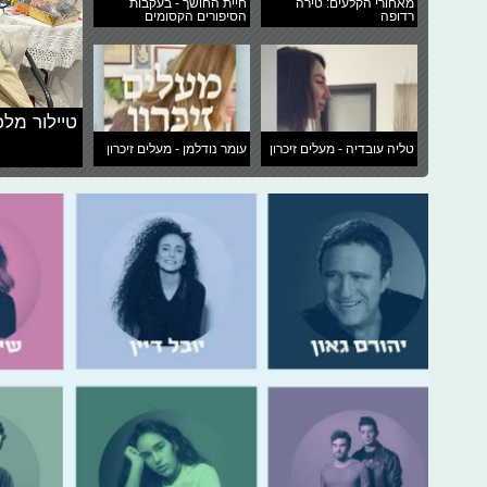
מאחורי הקלעים: טירה
חיית החושך - בעקבות
רדופה
הסיפורים הקסומים
טיילור מלכ
טליה עובדיה - מעלים זיכרון
עומר נודלמן - מעלים זיכרון