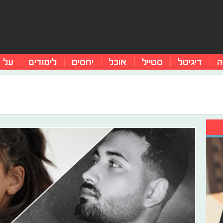
ה
דיגיטל
סטייל
אוכל
יחסים
לימודים
על 