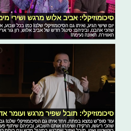
סיכומוזיקלי: אביב אלוש מרגש ושירי מימ
יום שישי הגיע, ואיתו גם הסיכומוזיקלי שלנו! כמו בכל שבוע,
שהכי אהבנו, וביניהם: סינגל חדש של אביב אלוש, רון גור א
האווירה. האזנה נעימה!
סיכומוזיקלי: תובל שפיר מרגש ועומר אד
עוד סופ"ש נמצא בפתח, ויחד איתו גם הסיכומוזיקלי שלנו! 
שהכי ריגשו, הרקידו ושימחו אותנו השבוע, וביניהם שיתוף פעו
בוקשטיין ואקו, תובל שפיר שמרגש בסינגל חדש וגם רותם כ