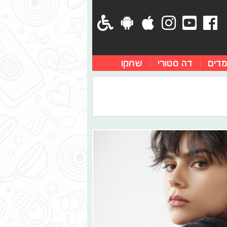
מדים
דה סטורי
שחקו