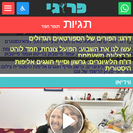
תגיות
תומר חמד
רכילות בקטנה: הפרידה המפתיעה של קירל
דרגו: הפורים של הספורטאים הגדולים
עשו לנו את השבוע: הפועל צונחת, חמד לוהט
וברצלונה משעממת
דו"ח הליגיונרים: גרשון וסייף חוגגים אליפות
היסטורית
ווידיאו