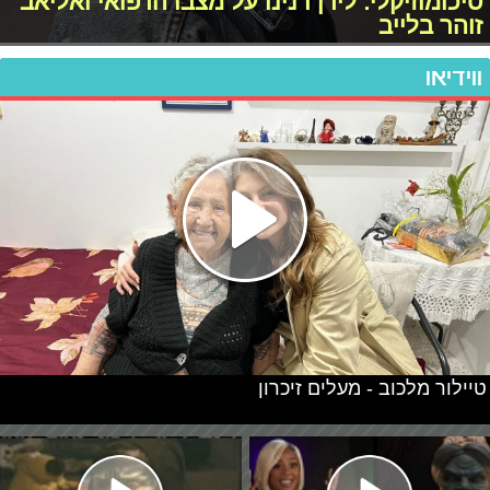
סיכומוזיקלי: לירן דנינו על מצבו הרפואי ואליאב
זוהר בלייב
ווידיאו
טיילור מלכוב - מעלים זיכרון