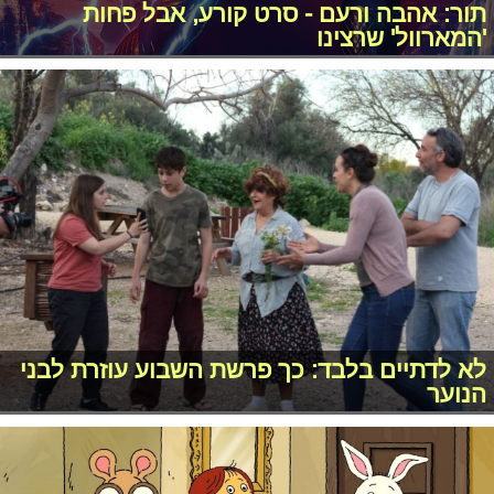
תור: אהבה ורעם - סרט קורע, אבל פחות
'המארוול' שרצינו
לא לדתיים בלבד: כך פרשת השבוע עוזרת לבני
הנוער