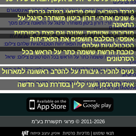
טרנד השבוע: שיק פריזאי בגזרה גברית
6 שנים אחרי: דורון ביטון משחרר סינגל על
התאונה
מורובוט: שטותית, שנונה וגם קצת ביקורתית
אופסי: הסלבס חושפים את הפאדיחות
הטכנולוגיות שלהם
כוכבת הרשת ששמה כתר על הראש בכל
הסרטונים
נעים להכיר: גיבורת על להט"ב ראשונה למארוול
איתי תורג'מן ושני קליין בסדרת נוער חדשה
2011-2026 © פרוגי תקשורת בע"מ
תנאי שימוש
מדיניות פרטיות
|