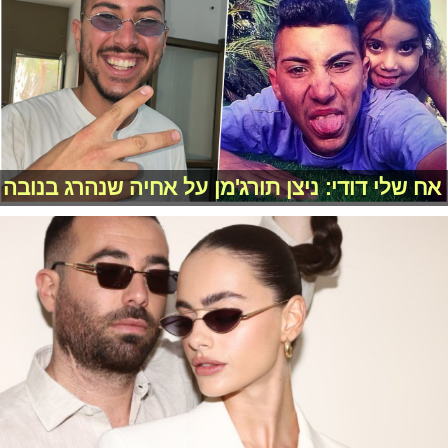
אח שלי דודי: ניצן תורג'מן על אחיה שנהרג בנובה