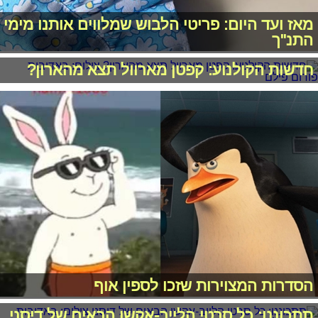
מאז ועד היום: פריטי הלבוש שמלווים אותנו מימי
התנ"ך
חדשות הקולנוע: קפטן מארוול תצא מהארון?
הסדרות המצוירות שזכו לספין אוף
תתכוננו: כל סרטי הלייב-אקשן הבאים של דיסני