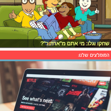
שחקו וגלו: מי אתם מ"ארתור"?
המומלצים שלנו: