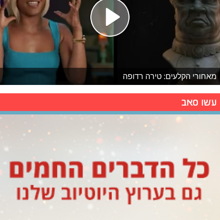
מאחורי הקלעים: טירה רדופה
עשו סאב