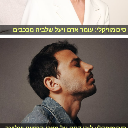
סיכומוזיקלי: עומר אדם ויעל שלביה מככבים