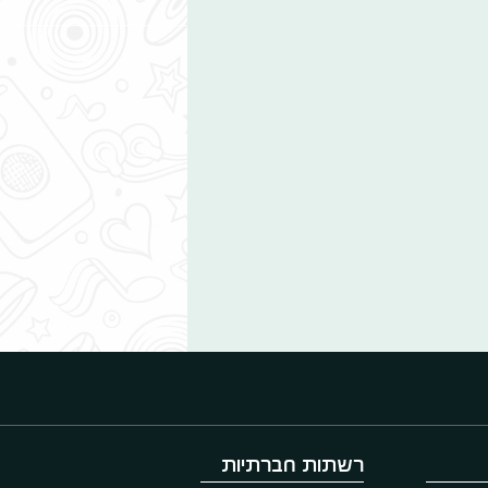
רשתות חברתיות