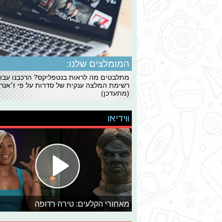
המומלצים שלנו:
מתלבטים מה לראות בנטפליקס? הרכבנו עבו
רשימת המלצה ענקית של סדרות על פי ז׳אנרי
(מתעדכן)
ווידיאו
מאחורי הקלעים: טירה רדופה