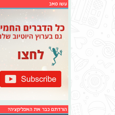
עשו סאב
הורדתם כבר את האפליקציה?