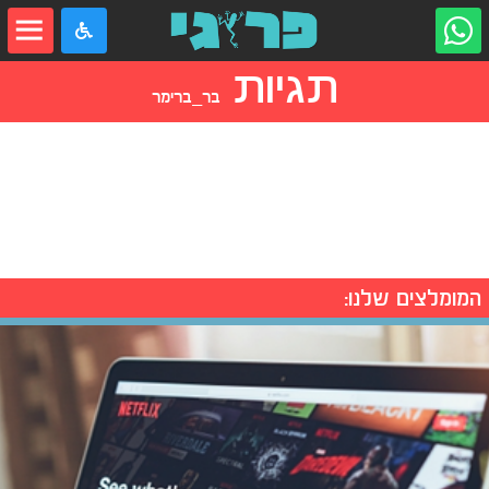
תגיות
בר_ברימר
המומלצים שלנו: