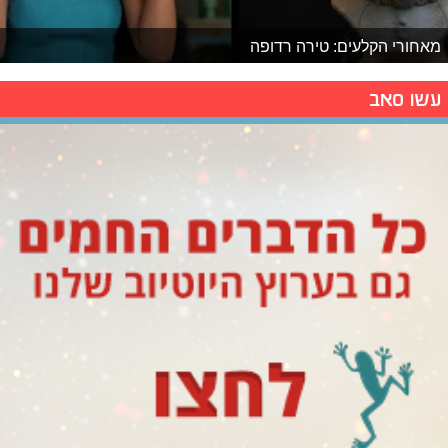
מאחורי הקלעים: טירה רדופה
עשו סאב