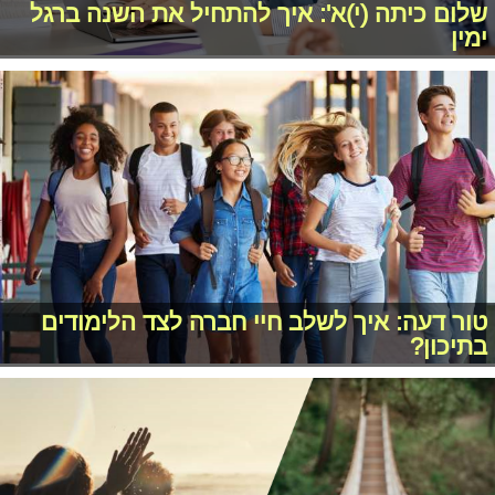
שלום כיתה (י)א': איך להתחיל את השנה ברגל
ימין
טור דעה: איך לשלב חיי חברה לצד הלימודים
בתיכון?