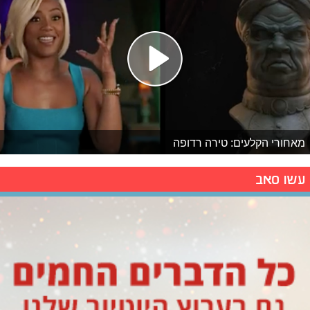
מאחורי הקלעים: טירה רדופה
עשו סאב