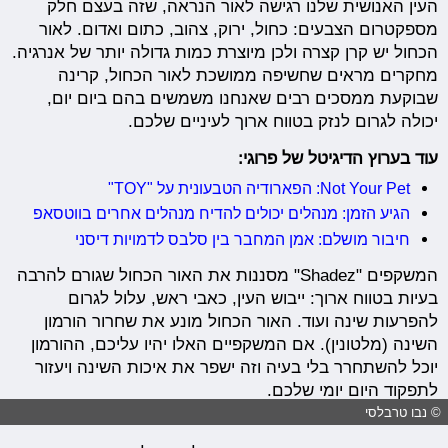
העין האנושית שלנו רגישה לאור הנראה, שזה בעצם חלק
מספקטרום הצבעים: כחול, ירוק, צהוב, כתום ואדום. לאור
הכחול יש קרן קצרה ולכן מיוצרת כמות גדולה יותר של אנרגיה.
מחקרים מראים שחשיפה ממושכת לאור הכחול, קרינה
שבוקעת ממסכים רבים שאנחנו משמשים בהם ביום יום,
יכולה לגרום לנזק בטווח ארוך לעיניים שלכם.
עוד בערוץ הדיגיטל של פרוגי:
Not Your Pet: הפארודיה הטבעונית על "TOY"
הגיע הזמן: מנהלים יכולים להדיח מנהלים אחרים בווטסאפ
חיבור מושלם: אמן המחבר בין סלבס לדמויות דיסני
המשקפים "Shadez" מסננות את האור הכחול שגורם להרבה
בעיות בטווח ארוך: ייבוש העין, כאבי ראש, עלול לגרום
להפרעות שינה ועוד. האור הכחול מונע את שחרור הורמון
השינה (מלטונין). אם המשקפיים האלו יהיו עליכם, ההורמון
יוכל להשתחרר בלי בעיה וזה ישפר את איכות השינה ויעזור
לתפקוד היום יומי שלכם.
© נבו טרבלסי