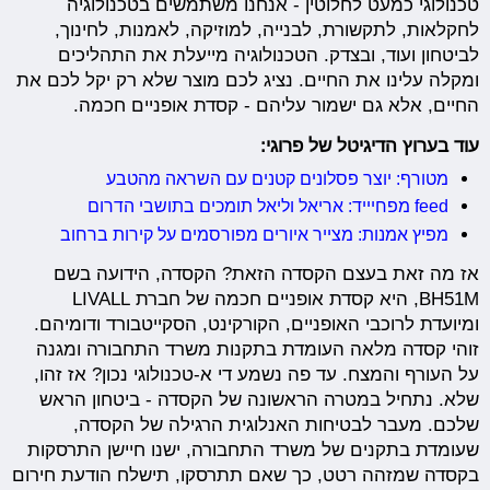
טכנולוגי כמעט לחלוטין - אנחנו משתמשים בטכנולוגיה
לחקלאות, לתקשורת, לבנייה, למוזיקה, לאמנות, לחינוך,
לביטחון ועוד, ובצדק. הטכנולוגיה מייעלת את התהליכים
ומקלה עלינו את החיים. נציג לכם מוצר שלא רק יקל לכם את
החיים, אלא גם ישמור עליהם - קסדת אופניים חכמה.
עוד בערוץ הדיגיטל של פרוגי:
מטורף: יוצר פסלונים קטנים עם השראה מהטבע
feed מפחיייד: אריאל וליאל תומכים בתושבי הדרום
מפיץ אמנות: מצייר איורים מפורסמים על קירות ברחוב
אז מה זאת בעצם הקסדה הזאת? הקסדה, הידועה בשם
BH51M, היא קסדת אופניים חכמה של חברת LIVALL
ומיועדת לרוכבי האופניים, הקורקינט, הסקייטבורד ודומיהם.
זוהי קסדה מלאה העומדת בתקנות משרד התחבורה ומגנה
על העורף והמצח. עד פה נשמע די א-טכנולוגי נכון? אז זהו,
שלא. נתחיל במטרה הראשונה של הקסדה - ביטחון הראש
שלכם. מעבר לבטיחות האנלוגית הרגילה של הקסדה,
שעומדת בתקנים של משרד התחבורה, ישנו חיישן התרסקות
בקסדה שמזהה רטט, כך שאם תתרסקו, תישלח הודעת חירום