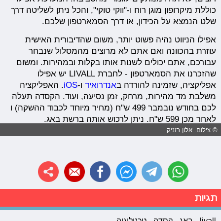
כוללת מיקרופון מוגן רוח ו-"ווקי טוקי", והכל ניתן לשליטה דרך
שלט הנמצא על הכידון, או דרך הסמארטפון שלכם.
אפילו הניווט נהיה פשוט יותר, משום שהדיבורית האישית
עוזרת בהכוונה ואם אתם לא מרוצים מהמסלול שנבחר
עבורכם, אתם יכולים לשנות אותו בקלות ובמהירות. ומשום
שהזכרנו את הסמארטפון - לחברת LIVALL יש אפילו
אפליקציה, שזמינה להורדה ב
אנדרואיד
ו-
iOS
. האפליקציה
משלבת מד מהירות, מרחק, זמן נסיעה, ועוד. הקסדה תעלה
לכם בחודש נובמבר 499 ש"ח (מחיר מיוחד לכבוד ההשקה) ו
לאחר מכן 599 ש"ח. ניתן לרכוש אותה ברשת באג.
© צילום: אלון רזניק
תגיות
livall
באג
קסדה
טכנולוגיה